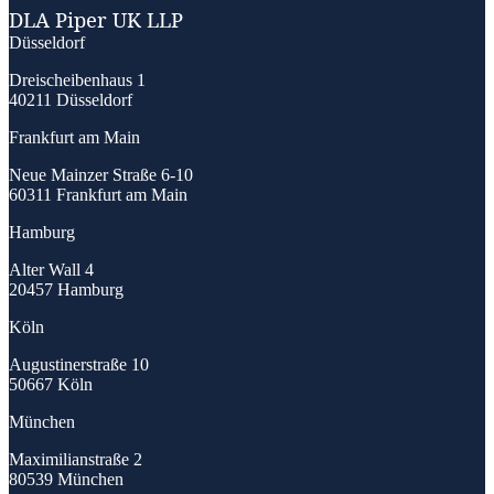
DLA Piper UK LLP
Düsseldorf
Dreischeibenhaus 1
40211 Düsseldorf
Frankfurt am Main
Neue Mainzer Straße 6-10
60311 Frankfurt am Main
Hamburg
Alter Wall 4
20457 Hamburg
Köln
Augustinerstraße 10
50667 Köln
München
Maximilianstraße 2
80539 München