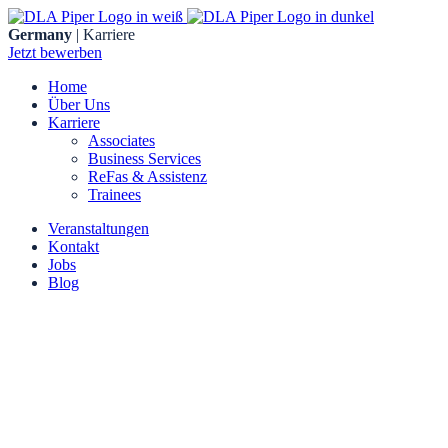
Skip
to
Germany
| Karriere
content
Jetzt bewerben
Home
Über Uns
Karriere
Associates
Business Services
ReFas & Assistenz
Trainees
Veranstaltungen
Kontakt
Jobs
Blog
DLA Piper UK LLP
Düsseldorf
Dreischeibenhaus 1
40211 Düsseldorf
Frankfurt am Main