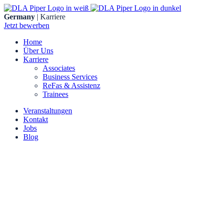
Skip
to
Germany
| Karriere
content
Jetzt bewerben
Home
Über Uns
Karriere
Associates
Business Services
ReFas & Assistenz
Trainees
Veranstaltungen
Kontakt
Jobs
Blog
DLA Piper UK LLP
Düsseldorf
Dreischeibenhaus 1
40211 Düsseldorf
Frankfurt am Main