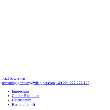
Neue Mainzer Straße 6-10
60311 Frankfurt am Main
Hamburg
Alter Wall 4
20457 Hamburg
Köln
Augustinerstraße 10
50667 Köln
München
Maximilianstraße 2
80539 München
Jetzt bewerben
recruiting.germany@dlapiper.com
+49 221 277 277 177
Impressum
Cookie Richtlinie
Datenschutz
Barrierefreiheit