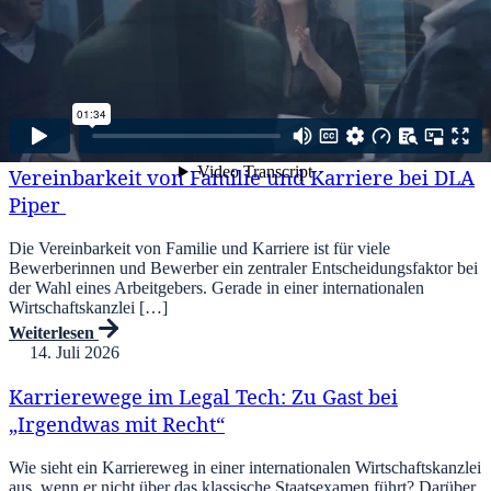
Kopiert!
Weitere Beiträge
21. Juli 2026
Vereinbarkeit von Familie und Karriere bei DLA
Piper
Die Vereinbarkeit von Familie und Karriere ist für viele
Bewerberinnen und Bewerber ein zentraler Entscheidungsfaktor bei
der Wahl eines Arbeitgebers. Gerade in einer internationalen
Wirtschaftskanzlei […]
Weiterlesen
14. Juli 2026
Karrierewege im Legal Tech: Zu Gast bei
„Irgendwas mit Recht“
Wie sieht ein Karriereweg in einer internationalen Wirtschaftskanzlei
aus, wenn er nicht über das klassische Staatsexamen führt? Darüber