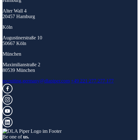
Hamburg
Alter Wall 4
20457 Hamburg
Köln
Augustinerstraße 10
50667 Köln
München
Maximilianstraße 2
80539 München
recruiting.germany@dlapiper.com
+49 221 277 277 177
Be one of
us.