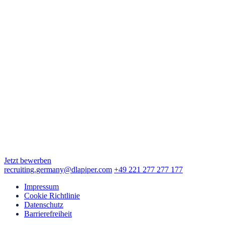
Neue Mainzer Straße 6-10
60311 Frankfurt am Main
Hamburg
Alter Wall 4
20457 Hamburg
Köln
Augustinerstraße 10
50667 Köln
München
Maximilianstraße 2
80539 München
Jetzt bewerben
recruiting.germany@dlapiper.com
+49 221 277 277 177
Impressum
Cookie Richtlinie
Datenschutz
Barrierefreiheit