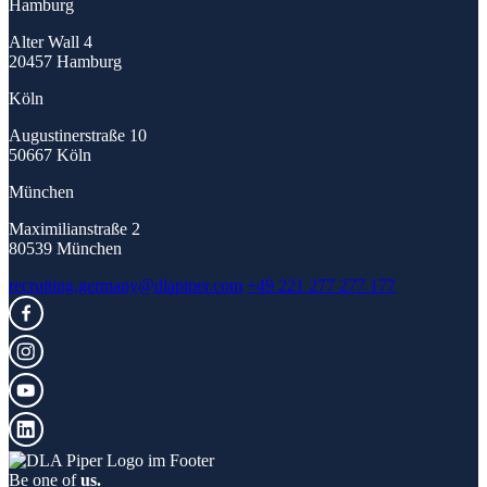
Hamburg
Alter Wall 4
20457 Hamburg
Köln
Augustinerstraße 10
50667 Köln
München
Maximilianstraße 2
80539 München
recruiting.germany@dlapiper.com
+49 221 277 277 177
Be one of
us.