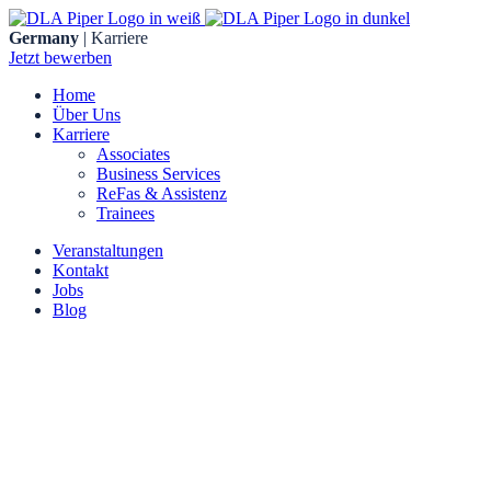
Skip
to
Germany
| Karriere
content
Jetzt bewerben
Home
Über Uns
Karriere
Associates
Business Services
ReFas & Assistenz
Trainees
Veranstaltungen
Kontakt
Jobs
Blog
DLA Piper UK LLP
Düsseldorf
Dreischeibenhaus 1
40211 Düsseldorf
Frankfurt am Main