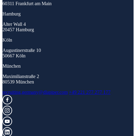
60311 Frankfurt am Main
Hamburg
Alter Wall 4
20457 Hamburg
Köln
Augustinerstraße 10
50667 Köln
München
Maximilianstraße 2
80539 München
recruiting.germany@dlapiper.com
+49 221 277 277 177