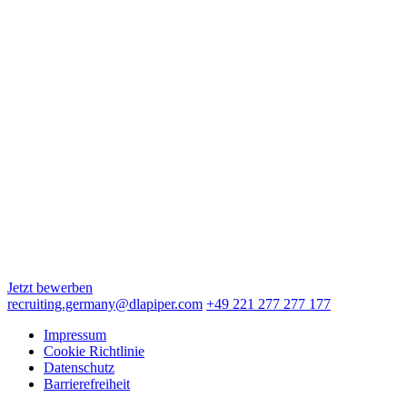
Neue Mainzer Straße 6-10
60311 Frankfurt am Main
Hamburg
Alter Wall 4
20457 Hamburg
Köln
Augustinerstraße 10
50667 Köln
München
Maximilianstraße 2
80539 München
Jetzt bewerben
recruiting.germany@dlapiper.com
+49 221 277 277 177
Impressum
Cookie Richtlinie
Datenschutz
Barrierefreiheit