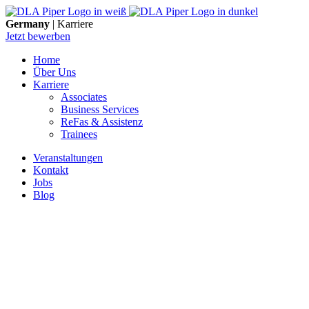
Skip
to
Germany
| Karriere
content
Jetzt bewerben
Home
Über Uns
Karriere
Associates
Business Services
ReFas & Assistenz
Trainees
Veranstaltungen
Kontakt
Jobs
Blog
DLA Piper UK LLP
Düsseldorf
Dreischeibenhaus 1
40211 Düsseldorf
Frankfurt am Main