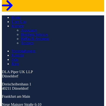
Home
Über Uns
Karriere
Associates
Business Services
ReFas & Assistenz
Trainees
Veranstaltungen
Kontakt
Jobs
Blog
DLA Piper UK LLP
Düsseldorf
Dreischeibenhaus 1
40211 Düsseldorf
Frankfurt am Main
Neue Mainzer Straße 6-10