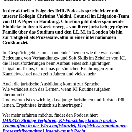
In der aktuellen Folge des IMR-Podcasts spricht Marc mit
unserer Kollegin Christina Valdini, Counsel im Litigation-Team
von DLA Piper in Hamburg. Christina gibt dabei spannende
Einblicke in ihren Karriereweg – von ihrer juristisch geprägten
Familie über das Studium und den LL.M. in London bis hin
zur Tätigkeit als Prozessanwältin in einer internationalen
Großkanzlei.
Im Gespräch geht es um spannende Themen wie die wachsende
Bedeutung von Verhandlungs- und Soft Skills im Zeitalter von KI,
die Herausforderungen beim Aufbau eines schlagkräftigen
Litigation-Teams, Christinas persönlichen Erfahrungen zum
Kanzleiwechsel nach zehn Jahren und vieles mehr.
Auch die juristische Ausbildung kommt zur Sprache:
Wie verändert sich das Lernen, wenn KI Routineaufgaben
übernimmt?
Und warum ist es wichtig, dass junge Juristinnen und Juristen früh
lernen, Ergebnisse kritisch zu hinterfragen?
Wer mehr erfahren möchte, findet den Podcast hier:
IMR333: Strittige Verfahren, KI-Vorschläge kritisch prüfen,
Teamaufbau in der Wirtschaftskanzlei, Vergleichsverhandlungen,
Prozessrisikoanalyse | Irgendwas mit Recht