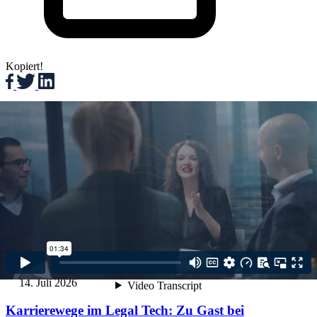
Kopiert!
Weitere Beiträge
21. Juli 2026
Vereinbarkeit von Familie und Karriere bei DLA
Piper
Die Vereinbarkeit von Familie und Karriere ist für viele
Bewerberinnen und Bewerber ein zentraler Entscheidungsfaktor bei
der Wahl eines Arbeitgebers. Gerade in einer internationalen
Wirtschaftskanzlei […]
Weiterlesen
14. Juli 2026
Karrierewege im Legal Tech: Zu Gast bei