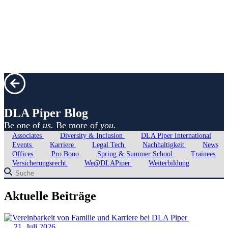
DLA Piper
Blog
Be one of
us.
Be more of
you.
Associates
Diversity & Inclusion
DLA Piper International
Events
Karriere
Legal Tech
Nachhaltigkeit
News
Offices
Pro Bono
Spring & Summer School
Trainees
Versicherungsrecht
We@DLAPiper
Weiterbildung
Aktuelle Beiträge
21. Juli 2026