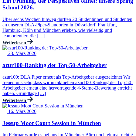
Ein Frühling, der Perspektiven öffnet: unsere Spring
School 2026.
Über sechs Wochen hinweg durften 20 Studentinnen und Studenten
an unseren DLA‑Piper‑Standorten in Düsseldorf, Frankfurt,
Hamburg, Köln und München erleben, wie vielseitig und
teamorientiert die […]
Weiterlesen
23. März 2026
azur100-Ranking der Top-50-Arbeitgeber
azur100: DLA Piper erneut als Top-Arbeitgeber ausgezeichnet Wir
freuen uns sehr, dass wir im aktuellen azur100-Ranking der Top-50-
Arbeitgeber erneut eine hervorragende 4-Sterne-Bewertung erreicht
haben. Grundlage […]
Weiterlesen
16. März 2026
Jessup Moot Court Session in München
Im Februar wurde es bei uns im Münchner Büro noch einmal richtig