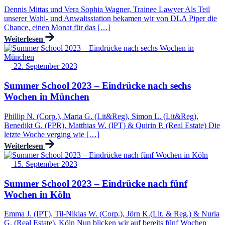
Dennis Mittas und Vera Sophia Wagner, Trainee Lawyer Als Teil
unserer Wahl- und Anwaltsstation bekamen wir von DLA Piper die
Chance, einen Monat für das […]
Weiterlesen
22. September 2023
Summer School 2023 – Eindrücke nach sechs
Wochen in München
Phillip N. (Corp.), Maria G. (Lit&Reg), Simon L. (Lit&Reg),
Benedikt G. (FPR), Matthias W. (IPT) & Quirin P. (Real Estate) Die
letzte Woche verging wie […]
Weiterlesen
15. September 2023
Summer School 2023 – Eindrücke nach fünf
Wochen in Köln
Emma J. (IPT), Til-Niklas W. (Corp.), Jörn K.(Lit. & Reg.) & Nuria
G. (Real Estate), Köln Nun blicken wir auf bereits fünf Wochen