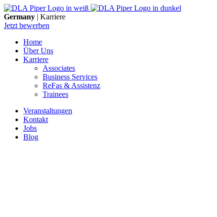
Skip
to
Germany
| Karriere
content
Jetzt bewerben
Home
Über Uns
Karriere
Associates
Business Services
ReFas & Assistenz
Trainees
Veranstaltungen
Kontakt
Jobs
Blog
DLA Piper UK LLP
Düsseldorf
Dreischeibenhaus 1
40211 Düsseldorf
Frankfurt am Main