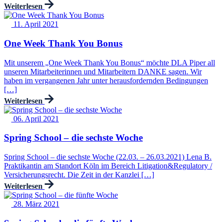
Weiterlesen
11. April 2021
One Week Thank You Bonus
Mit unserem „One Week Thank You Bonus“ möchte DLA Piper all
unseren Mitarbeiterinnen und Mitarbeitern DANKE sagen. Wir
haben im vergangenen Jahr unter herausfordernden Bedingungen
[…]
Weiterlesen
06. April 2021
Spring School – die sechste Woche
Spring School – die sechste Woche (22.03. – 26.03.2021) Lena B.
Praktikantin am Standort Köln im Bereich Litigation&Regulatory /
Versicherungsrecht. Die Zeit in der Kanzlei […]
Weiterlesen
28. März 2021