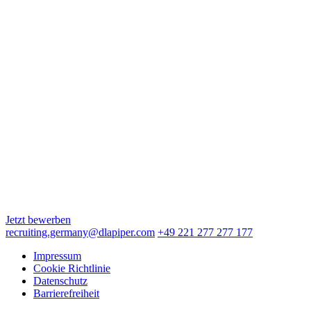
Neue Mainzer Straße 6-10
60311 Frankfurt am Main
Hamburg
Alter Wall 4
20457 Hamburg
Köln
Augustinerstraße 10
50667 Köln
München
Maximilianstraße 2
80539 München
Jetzt bewerben
recruiting.germany@dlapiper.com
+49 221 277 277 177
Impressum
Cookie Richtlinie
Datenschutz
Barrierefreiheit