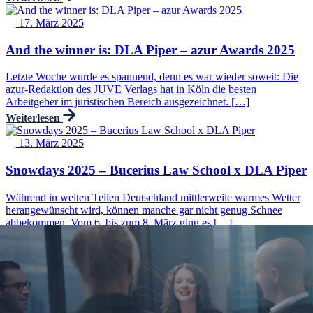
17. März 2025
And the winner is: DLA Piper – azur Awards 2025
Letzte Woche wurde es spannend, denn es war wieder soweit: Die
azur-Redaktion des JUVE Verlags hat in Köln die besten
Arbeitgeber im juristischen Bereich ausgezeichnet. […]
Weiterlesen
13. März 2025
Snowdays 2025 – Bucerius Law School x DLA Piper
Während in weiten Teilen Deutschland mittlerweile warmes Wetter
herangewünscht wird, können manche gar nicht genug Schnee
abbekommen. Vom 6. bis zum 8. März ging es […]
Weiterlesen
06. März 2025
Moot Courts München und Hamburg