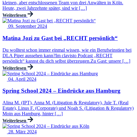
kleinen, aber entschlossenen Team von drei Anwälten in Köln.
Heute, zwei Jahrzehnte später, sind wir […]
Weiterlesen
09. September 2024
Matina Jozi zu Gast bei „RECHT persönlich“
Du wolltest schon immer einmal wissen, wie ein Berufseinstieg bei
DLA Piper aussehen kann?Im clavisto Podcast „RECHT
persönlich“ kannst du dich selbst überzeugen.Zu Gast: unsere […]
Weiterlesen
04. April 2024
Spring School 2024 – Eindrücke aus Hamburg
Alina M. (IPT), Anna M. (Litigation & Regulatory), Jule T. (Real
Estate), Linus F. (Corporate) und Noah S. (Litigation & Regulatory)
Moin aus Hamburg, hinter […]
Weiterlesen
28. März 2024