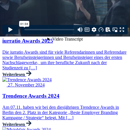
Spannender Start in die Moot Court Saison – bereits vier
Universitätsteams waren bei uns zu Gast Der Startschuss fiel im
Januar in München mit einem […]
Weiterlesen
29. November 2024
iurratio Awards 2025
Die iurratio Awards sind für viele Referendarinnen und Referendare
sowie Berufseinsteigerinnen und Berufseinsteiger eines der ersten
Nachschlagewerke, um ihre berufliche Zukunft nach der
Studienzeit zu […]
Weiterlesen
27. November 2024
Trendence Awards 2024
Am 07.11. haben wir bei den diesjährigen Trendence Awards in
Berlin den 2. Platz in der Kategorie „Beste Employer Branding
Kampagne / Strategie“ belegt. Mit […]
Weiterlesen